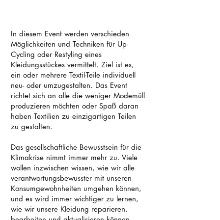
In diesem Event werden verschieden
Möglichkeiten und Techniken für Up-
Cycling oder Restyling eines
Kleidungsstückes
vermittelt. Ziel ist es,
ein oder mehrere Textil-Teile individuell
neu- oder umzugestalten. Das Event
richtet sich an alle die weniger Modemüll
produzieren möchten oder Spaß daran
haben Textilien zu einzigartigen Teilen
zu gestalten.
Das gesellschaftliche Bewusstsein für die
Klimakrise nimmt immer mehr zu. Viele
wollen inzwischen wissen, wie wir alle
verantwortungsbewusster mit unseren
Konsumgewohnheiten umgehen können,
und es wird immer wichtiger zu lernen,
wie wir unsere Kleidung reparieren,
bearbeiten und aktualisieren können.