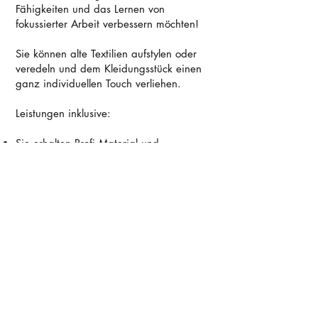
Fähigkeiten und das Lernen von
fokussierter Arbeit verbessern möchten!
Sie können alte Textilien aufstylen oder
veredeln und dem Kleidungsstück einen
ganz individuellen Touch verliehen.
Leistungen inklusive
:
Sie erhalten Profi Material und
Stoffmuster zum Üben.
Textilien mit Hilfe von Schablonen,
Stempeln, Textilfarbe , Schablone,
Glitzerfarbe oder Sprühfarben bedrucken
und bemalen.
Zusatzleistungen optional:
Aperitiv und Catering: Gerne
unterstützen und beraten wir Sie bei
Aperitiv und Catering.